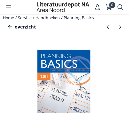
Cookievoorkeuren zijn momenteel gesloten.
0
Home
/
Service
/
Handboeken
/
Planning Basics
overzicht