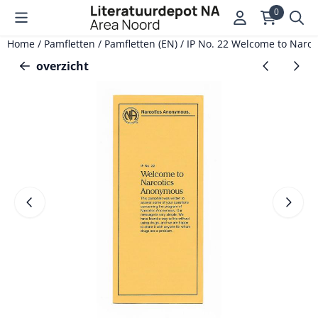
Cookievoorkeuren zijn momenteel gesloten.
0
Home
/
Pamfletten
/
Pamfletten (EN)
/
IP No. 22 Welcome to Narc
overzicht