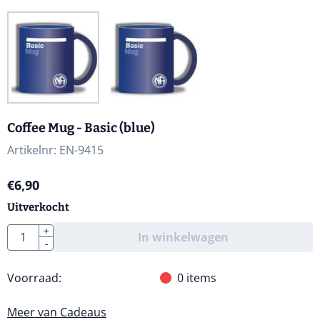
Coffee Mug - Basic (blue)
Artikelnr:
EN-9415
€
6,90
Uitverkocht
Aantal
+
In winkelwagen
-
Voorraad:
0
items
Meer van Cadeaus