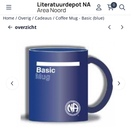
Cookievoorkeuren zijn momenteel gesloten.
0
Home
/
Overig
/
Cadeaus
/
Coffee Mug - Basic (blue)
overzicht