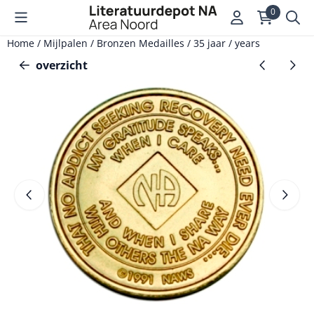
Cookievoorkeuren zijn momenteel gesloten.
0
Home
/
Mijlpalen
/
Bronzen Medailles
/
35 jaar / years
overzicht