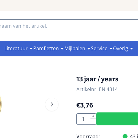
Literatuur
Pamfletten
Mijlpalen
Service
Overig
13 jaar / years
Artikelnr:
EN 4314
€
3,76
Aantal
+
-
Voorraad:
43