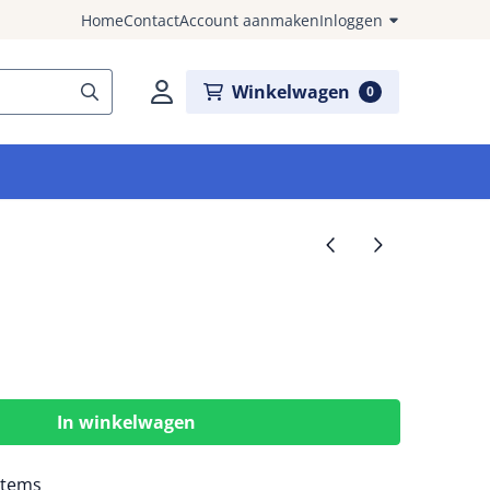
Home
Contact
Account aanmaken
Inloggen
Winkelwagen
0
In winkelwagen
items