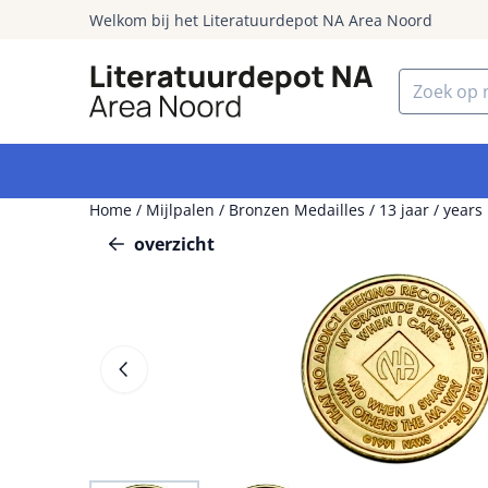
Cookievoorkeuren zijn momenteel gesloten.
Welkom bij het Literatuurdepot NA Area Noord
Zoeken
Home
/
Mijlpalen
/
Bronzen Medailles
/
13 jaar / years
overzicht